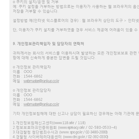
ο 쿠키의 설치/운영 및 거부
예: 쿠키 설정을 거부하는 방법으로는 이용자가 사용하는 웹 브라우저의 옵
저장을 거부할 수 있습니다.
설정방법 예(인터넷 익스플로어의 경우) : 웹 브라우저 상단의 도구 > 인터넷
단, 이용자가 쿠키 설치를 거부하였을 경우 서비스 제공에 어려움이 있을 수
9. 개인정보관리책임자 및 담당자의 연락처
귀하께서는 회사의 서비스를 이용하시며 발생하는 모든 개인정보보호 관련 
항에 대해 신속하게 충분한 답변을 드릴 것입니다.
ο 개인정보 관리책임자
이름 : OOO
전화 : 1544-6862
메일 :
webmaster@rankup.co.kr
ο 개인정보 관리담당자
이름 : OOO
전화 : 1544-6862
메일 :
webmaster@rankup.co.kr
기타 개인정보침해에 대한 신고나 상담이 필요하신 경우에는 아래 기관에 
1.개인정보침해신고센터(
www.118.or.kr
/ 118)
2.정보보호마크인증위원회 (
www.eprivacy.or.kr
/ 02-580-0533~4)
3.대검찰청 첨단범죄수사과 (www.
spo.go.kr / 02-3480-2000
)
4.경찰청 사이버테러대응센터 (
www.ctrc.go.kr / 02-392-0330
)