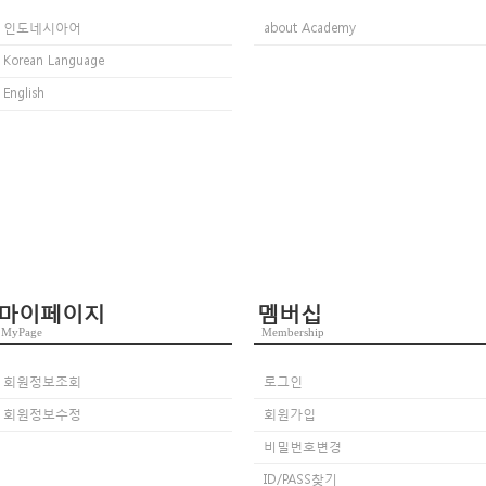
인도네시아어
about Academy
Korean Language
English
마이페이지
멤버십
MyPage
Membership
회원정보조회
로그인
회원정보수정
회원가입
비밀번호변경
ID/PASS찾기