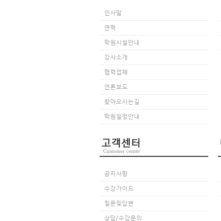
인사말
연혁
학원시설안내
강사소개
협력업체
언론보도
찾아오시는길
학원일정안내
고객센터
Customer center
공지사항
수강가이드
질문및답변
상담/수강문의