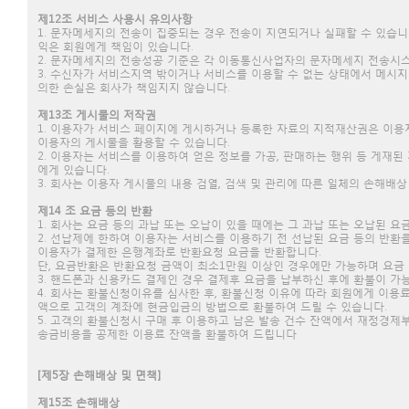
제12조 서비스 사용시 유의사항
1. 문자메세지의 전송이 집중되는 경우 전송이 지연되거나 실패할 수 있습니
익은 회원에게 책임이 있습니다.
2. 문자메세지의 전송성공 기준은 각 이동통신사업자의 문자메세지 전송시
3. 수신자가 서비스지역 밖이거나 서비스를 이용할 수 없는 상태에서 메시지
의한 손실은 회사가 책임지지 않습니다.
제13조 게시물의 저작권
1. 이용자가 서비스 페이지에 게시하거나 등록한 자료의 지적재산권은 이용자
이용자의 게시물을 활용할 수 있습니다.
2. 이용자는 서비스를 이용하여 얻은 정보를 가공, 판매하는 행위 등 게재
에게 있습니다.
3. 회사는 이용자 게시물의 내용 검열, 검색 및 관리에 따른 일체의 손해배
제14 조 요금 등의 반환
1. 회사는 요금 등의 과납 또는 오납이 있을 때에는 그 과납 또는 오납된
2. 선납제에 한하여 이용자는 서비스를 이용하기 전 선납된 요금 등의 반환
이용자가 결제한 은행계좌로 반환요청 요금을 반환합니다.
단, 요금반환은 반환요청 금액이 최소1만원 이상인 경우에만 가능하며 요금 
3. 핸드폰과 신용카드 결제인 경우 결제후 요금을 납부하신 후에 환불이 
4. 회사는 환불신청이유를 심사한 후, 환불신청 이유에 따라 회원에게 이용
액으로 고객의 계좌에 현금입금의 방법으로 환불하여 드릴 수 있습니다.
5. 고객의 환불신청시 구매 후 이용하고 남은 발송 건수 잔액에서 재정경제
송금비용을 공제한 이용료 잔액을 환불하여 드립니다
[제5장 손해배상 및 면책]
제15조 손해배상