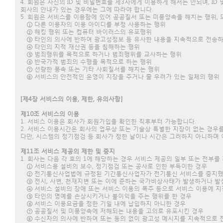
4. 회원은 자신의 ID 및 비밀번호를 제3자에게 이용하게 해서는 안되며, 
회사의 안내가 있는 경우에는 그에 따라야 합니다.
5. 회원은 서비스를 이용함에 있어 공공질서 또는 미풍양속을 해치는 행위,
① 다른 이용자의 이용 아이디를 부정 사용하는 행위
② 해킹 행위 또는 컴퓨터 바이러스의 유포행위
③ 타인의 의사에 반하여 광고성정보 등 유사한 내용을 지속적으로 전송
④ 타인의 지적 재산권 등을 침해하는 행위
⑤ 범죄행위를 목적으로 하거나 범죄행위를 교사하는 행위
⑥ 반국가적 범죄의 수행을 목적으로 하는 행위
⑦ 선량한 풍속 또는 기타 사회질서를 해치는 행위
⑧ 서비스의 안전적인 운영이 지장을 주거나 줄 우려가 있는 일체의 행위
[제4장 서비스의 이용, 제한, 유의사항]
제10조 서비스의 이용
1. 서비스 이용은 회사가 회원가입을 확인한 직후부터 가능합니다.
2. 서비스 이용시간은 회사의 업무상 또는 기술상 특별한 지장이 없는 경우를
다만, 시스템의 정기점검 등 회사가 정한 날이나 시간은 그러하지 아니하며 
제11조 서비스 제공의 제한 및 중지
1. 회사는 다음 각 호의 1에 해당하는 경우 서비스 제공의 일부 또는 전부를
① 서비스용 설비의 보수, 정기점검 또는 공사로 인한 부득이한 경우
② 전기통신사업법에 규정된 기간통신사업자가 전기통신 서비스를 중지했
③ 전시, 사변, 천재지변 또는 이에 준하는 국가비상사태가 발생하거나 발
④ 서비스 설비의 장애 또는 서비스 이용의 폭주 등으로 서비스 이용에 지
⑤ 타인의 명예를 손상시키거나 불이익을 주는 행위를 한 경우
⑥ 서비스 이용요금을 정한 기일 내에 납입하지 아니한 경우
⑦ 공공질서 및 미풍양속에 저해되는 내용을 고의로 유포시킨 경우
⑧ 수신자의 의사에 반하여 또는 동의 없이 광고성 메시지를 지속적으로 