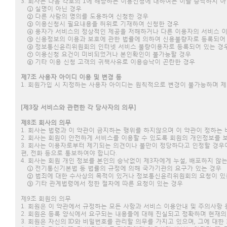
3. 회사는 다음 각호의 1에 해당하는 이용신청에 대하여는 이를 승낙하지 
① 실명이 아닌 경우
② 다른 사람의 명의를 도용하여 신청한 경우
③ 이용신청시 필요내용을 허위로 기재하여 신청한 경우
④ 용자가 서비스의 정상적인 제공을 저해하거나 다른 이용자의 서비스 이
⑤ 신용정보의 이용과 보호에 관한 법률에 의하여 신용불량자로 등록되어
⑥ 정보통신윤리위원회의 인터넷 서비스 불량이용자로 등록되어 있는 경
⑦ 이용신청 요건이 미비되었거나 본인확인이 불가능할 경우
⑧ 기타 이용 신청 고객의 귀책사유로 이용승낙이 곤란한 경우
제7조 사용자 아이디 이용 및 변경 등
1. 회원가입 시 지정하는 사용자 아이디는 원칙적으로 변경이 불가능하며 
[제3장 서비스와 관련한 각 당사자의 의무]
제8조 회사의 의무
1. 회사는 법령과 이 약관이 금지하는 행위를 하지않으며 이 약관이 정하는
2. 회사는 회원이 안전하게 서비스를 이용할 수 있도록 회원의 개인정보를 
3. 회사는 이용자로부터 제기되는 의견이나 불만이 정당하다고 인정할 경우에
편, 전화 등으로 통보하여야 합니다.
4. 회사는 회원 개인 정보를 본인의 승낙없이 제3자에게 누설, 배포하지 않는
① 전기통신기본법 등 법률의 규정에 의해 국가기관의 요구가 있는 경우
② 범죄에 대한 수사상의 목적이 있거나 정보통신윤리위원회의 요청이 있
③ 기타 관계법령에서 정한 절차에 따른 요청이 있는 경우
제9조 회원의 의무
1. 회원은 이 약관에서 규정하는 모든 사항과 서비스 이용안내 및 주의사항
2. 회원은 등록 양식에서 요구되는 내용들에 대해 진실되고 정확하며 현재
3. 회원은 자신의 ID와 비밀번호를 관리할 의무를 가지고 있으며, 그에 대