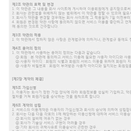
제2조 약관의 효력 및 변경
1. 이 약관은 그 내용을 회사 사이트에 게시하여 이용회원에게 공지함으로써
2. 회사는 관련법을 위배하지 않는 범위에서 이 약관을 정할 수 있으며 필요
3. 회사가 약관을 변경할 경우에는 회사 사이트에 그 적용일자 7일 이전부
4. 회원은 변경된 약관 사항에 동의하지 않으면 서비스 이용을 중단하고 언
에 동의한 것으로 간주합니다.
제3조 약관의 적용
1. 이 약관에서 정하지 않은 사항은 관계법규에 의하거나, 관계법규 등에도
제4조 용어의 정의
1. 이 약관에서 사용하는 용어의 정의는 다음과 같습니다.
① 회원 : 본 약관에 동의하고 서비스 이용에 필요한 사용자 아이디와 사
② 사용자 아이디 : 회원의 식별과 회원의 서비스 이용을 위하여 회원이 지
③ 사용자 비밀번호 : 회원이 부여받은 사용자 아이디와 일치되는 회원임을 
[제2장 계약의 체결]
제5조 가입신청
1. 이용자는 회사가 정한 가입 양식에 따라 회원정보를 성실히 기입하고,
절차를 거쳐 회원가입을 승낙하는 것을 원칙으로 합니다.
제6조 계약의 성립
1. 서비스의 이용계약은 이용자의 가입신청과 회사의 승낙에 의하여 성립합
2. 회사는 다음 다음 각호의 1에 해당하는 이용신청에 대하여 서비스 이용승
① 회사의 설비에 여유가 없는 경우
② 회사가 기술상 서비스 구현이 어려울 경우
③ 기타 회사의 귀책사유로 이용승낙이 곤란한 경우