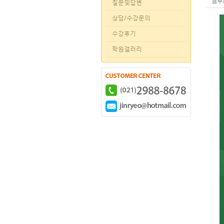
첨부
질문및답변
상담/수강문의
수강후기
학원갤러리