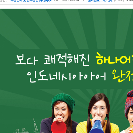
파일:
수강안내 및 접수방법 (수정).pptx
(941.7KB)
Download: 212
전화번호크게)2.jpg
(1.3MB)
Downl