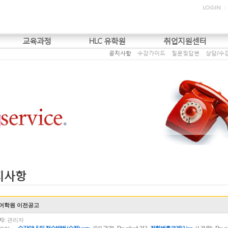
교육과정
HLC 유학원
취업지원센터
공지사항
수강가이드
질문및답변
상담/수
지사항
어학원 이전공고
자:
관리자
,