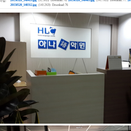
파일:
20150520_140419.jpg
(92.3KB)
Download: 76
20150520_140403.jpg
(141.7KB)
Download: 77
20
20150520_140312.jpg
(140.2KB)
Download: 76