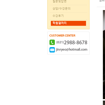
첨부
질문및답변
상담/수강문의
수강후기
학원갤러리