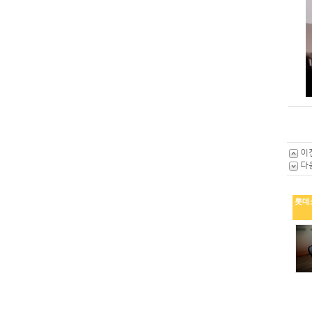
이
다
롯데