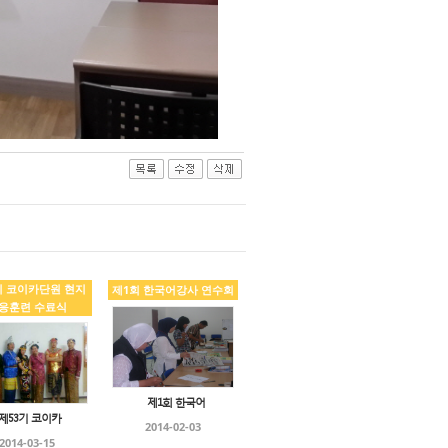
기 코이카단원 현지
제1회 한국어강사 연수회
응훈련 수료식
제1회 한국어
제53기 코이카
2014-02-03
2014-03-15