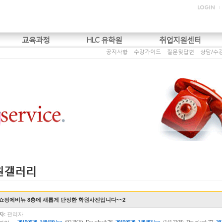
교육과정
HLC 유학원
취업지원센터
공지사항
수강가이드
질문및답변
상담/수
원갤러리
쇼핑에비뉴 8층에 새롭게 단장한 학원사진입니다~~2
자:
관리자
,
,