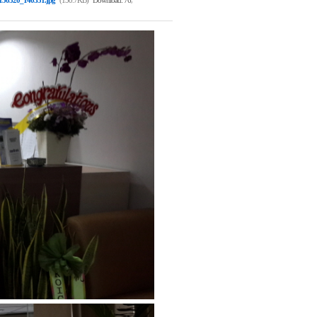
150520_140351.jpg
(150.7KB)
Download: 76