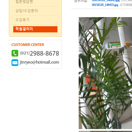
첨부파일:
320150520_140043.jpg
(111.5K
질문및답변
20150520_140433.jpg
(173.6KB)
상담/수강문의
수강후기
학원갤러리