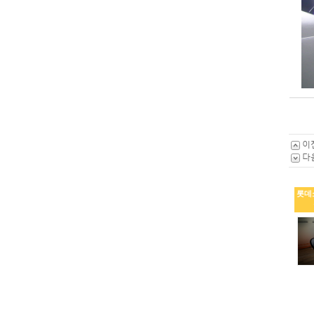
이
다
롯데