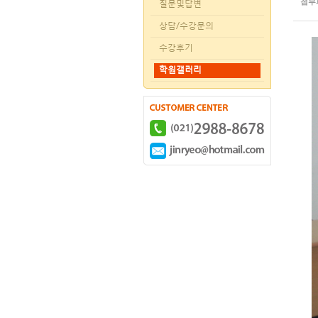
첨부
질문및답변
상담/수강문의
수강후기
학원갤러리