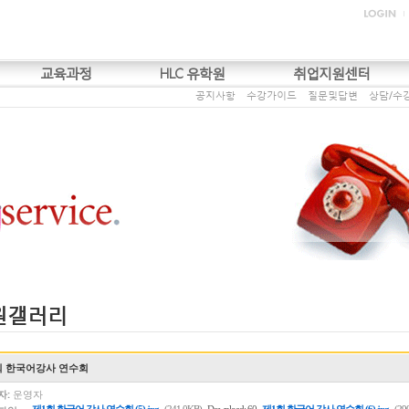
교육과정
HLC 유학원
취업지원센터
공지사항
수강가이드
질문및답변
상담/수
원갤러리
회 한국어강사 연수회
자:
운영자
,