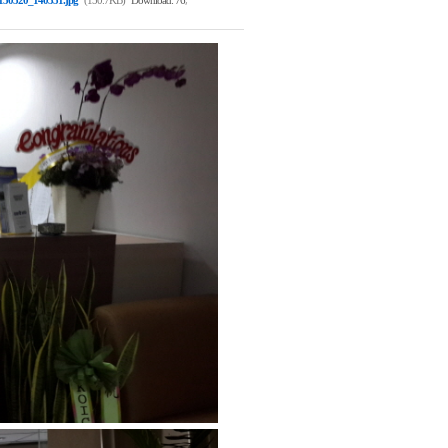
150520_140351.jpg
(150.7KB)
Download: 76