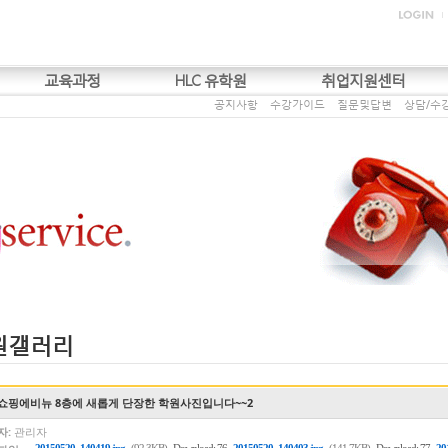
교육과정
HLC 유학원
취업지원센터
공지사항
수강가이드
질문및답변
상담/수
원갤러리
쇼핑에비뉴 8층에 새롭게 단장한 학원사진입니다~~2
자:
관리자
,
,