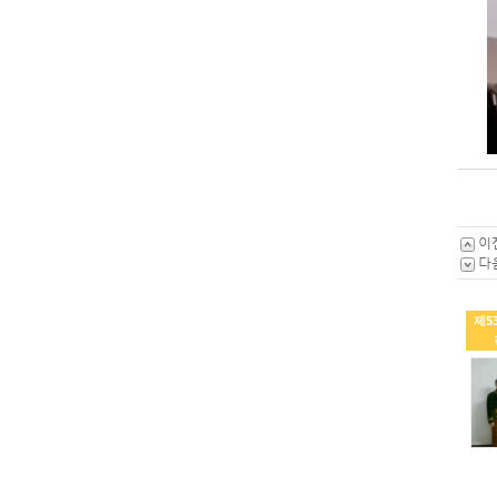
이
다
제5