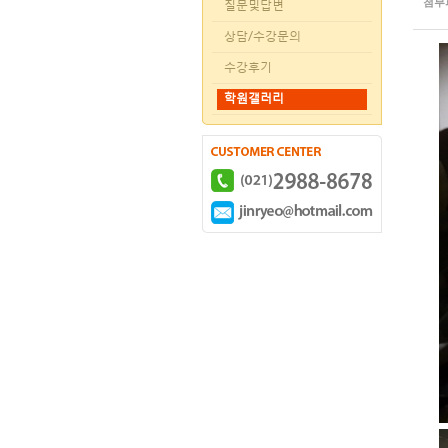
첨부
질문및답변
상담/수강문의
수강후기
학원갤러리