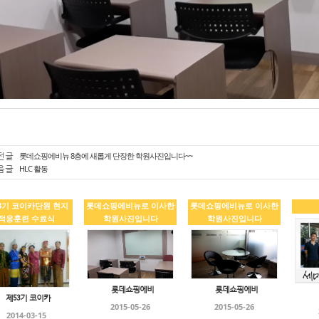
전글
롯데쇼핑에비뉴 8층에 새롭게 단장한 학원사진입니다~~
음글
HLC 활동
3기 코이카단원 현지
롯데쇼핑에비뉴로 이사한
롯데쇼핑에비뉴로 이사한
적응훈련 수료식
학원사진입니다
학원사진입니다
롯데쇼핑에비
롯데쇼핑에비
제53기 코이카
2015-05-26
2015-05-26
2014-03-15