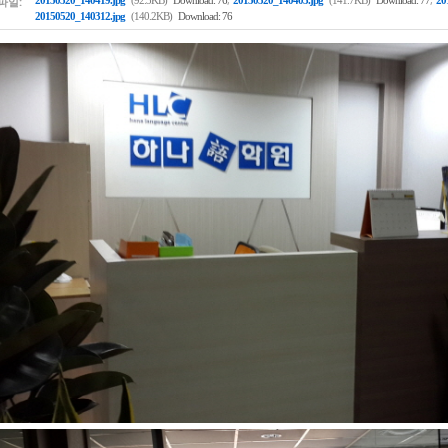
파일:
20150520_140419.jpg
(92.3KB)
Download: 76
20150520_140403.jpg
(141.7KB)
Download: 77
20
20150520_140312.jpg
(140.2KB)
Download: 76