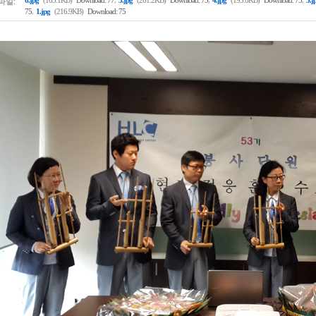
파일:
6.jpg
(165.1KB)
Download: 77
5.jpg
(261.2KB)
Download: 75
4.jpg
(193.6KB)
Download: 75
3.j
,
75
1.jpg
(216.9KB)
Download: 75