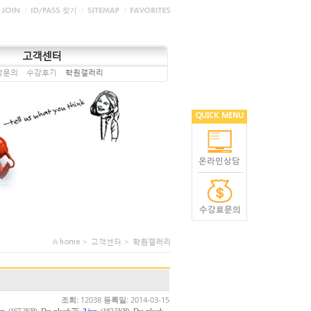
고객센터
강문의
수강후기
학원갤러리
QUICK MENU
home > 고객센터 >
학원갤러리
조회:
12038
등록일:
2014-03-15
,