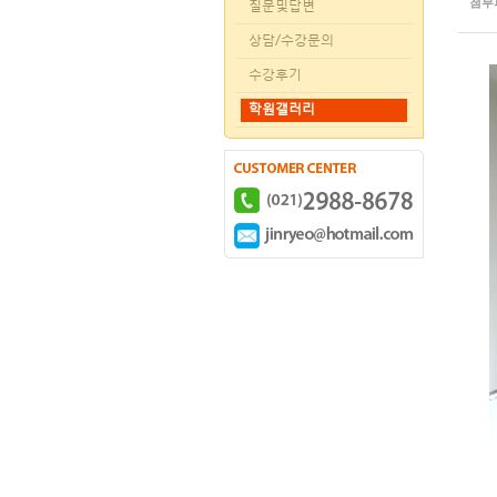
첨부
질문및답변
상담/수강문의
수강후기
학원갤러리