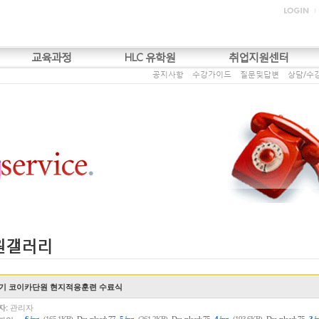
교육과정
HLC 유학원
취업지원센터
공지사항
수강가이드
질문및답변
상담/수
원갤러리
3기 코이카단원 현지적응훈련 수료식
자:
관리자
,
,
,