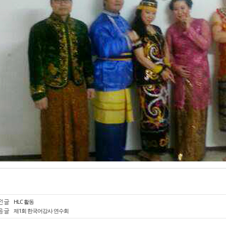
전글
HLC 활동
음글
제1회 한국어강사 연수회