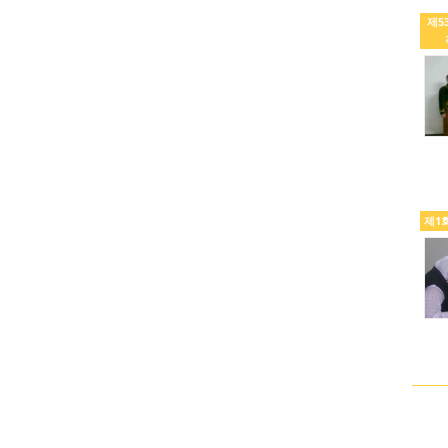
제5
제1