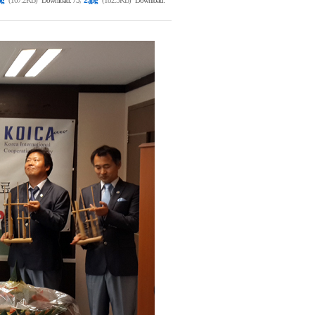
pg
(167.2KB)
Download: 75
2.jpg
(182.5KB)
Download: