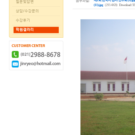
첨부파일:
제1회 한국어 강사 연수회 (9).jp
질문및답변
(11).jpg
(293.4KB)
Download: 5
상담/수강문의
수강후기
학원갤러리