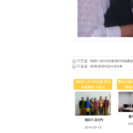
이전글
제53기 코이카단원 현지적응훈련
다음글
제1회 한국어강사 연수회
제53기 코이카단원 현지
롯데쇼핑
적응훈련 수료식
학원
롯
제53기 코이카
201
2014-03-15