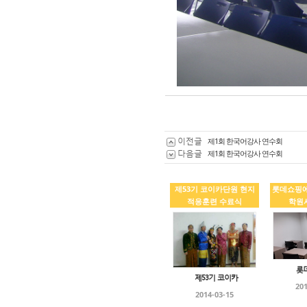
이전글
제1회 한국어강사 연수회
다음글
제1회 한국어강사 연수회
제53기 코이카단원 현지
롯데쇼핑
적응훈련 수료식
학원
롯
제53기 코이카
201
2014-03-15