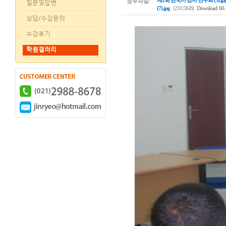
첨부파일:
제1회 한국어 강사 연수회 (5).jp
질문및답변
(7).jpg
(210.5KB)
Download: 60
상담/수강문의
수강후기
학원갤러리